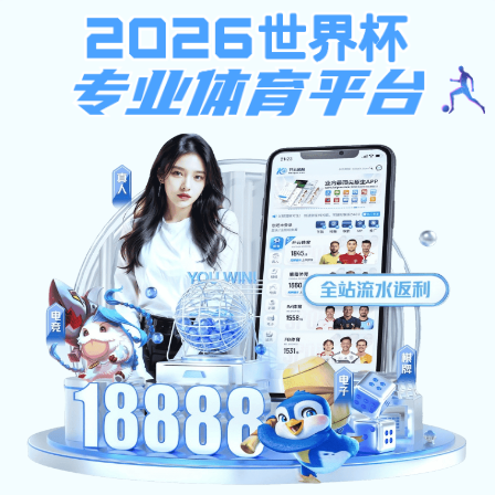
立即注册
球速体育官方网站
带您畅享全
球体育盛事
专业平台，数据精准，
高清直播
覆盖热门体育项
目。
聚焦足球、篮球、电竞等赛事，
每日内容实时更
新
。
极速访问
下载APP