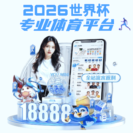
立即注册
球速体育官方网站
带您畅享全
球体育盛事
专业平台，数据精准，
高清直播
覆盖热门体育项
目。
聚焦足球、篮球、电竞等赛事，
每日内容实时更
新
。
极速访问
下载APP