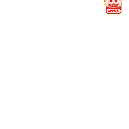
的心理负担，不可避免地会影响其竞技状态。在此情
况下，他需要学会调节自己的情绪，以积极乐观的心
态迎接挑战。
除了自我调适外，与教练组和队友间坦诚沟通也是不
可忽视的一环。当整个团队形成共识，相互鼓励并营
造良好的氛围时，可以有效减轻个体所承受的压力。
同样，对于年轻球员而言，他们也应当借助经验丰富
的大前辈来增强信心，从而提升整体士气。
因此，在即将到来的G3之际，全队必须共同努力，通
过良好的心理建设来迎战可能出现的一切困难。只有
这样才能够真正实现破茧成蝶，从而打破近三年的不
胜魔咒，为接下来的征程奠定基础。
总结：