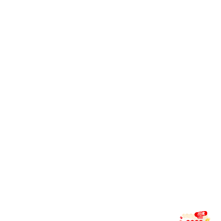
例如，当对方采取严密防守策略时，他们会不断切换
防守人选，以限制杜兰特接球和出手。这种情况下，
即便是强如杜兰特，也容易陷入困境。因此，在G3之
前，需要认真研究对手战术，并做出相应调整，以保
证能够有效破解对方防线，为自己创造出更好的投篮
机会。
同时，有必要关注其他队员的发展及状态，因为每一
个人的发挥都会直接影响整场比赛。如果可以通过团
队合作来打乱对方防守节奏，将会大大增加取胜几
率。
4、心理因素的重要性
心理因素在体育竞技中占据着举足轻重的位置。对于
像杜兰特这样的大牌球员来说，面对连续失利所带来