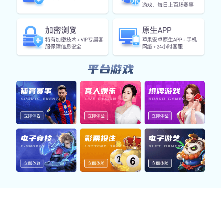
了这一传统。他在赛场上的表现，无疑将“10号”再次
推向了新的高度，使之成为当今世界足球的一部分，
让人们更加期待未来会有怎样的新故事发生。
2、内马尔与10号球衣的不解之缘
内马尔自小便对足球抱有极大的热情，他早期在桑托
斯俱乐部时，就已经展现出了非凡的天赋。在转会至
巴萨后，他与梅西和苏亚雷斯组成了强大的MSN组
合，一同创造了一系列辉煌成绩。在这一过程中，内
马尔逐渐成为全球瞩目的焦点，而他的10号球衣也随
着他的成功而愈发熠熠生辉。
尽管近年来他经历了一些起伏，但不可否认的是，内
马尔依然是巴西队中不可或缺的重要一环。他用自己
的技术和进攻能力，为球队带来了许多胜利，同时也