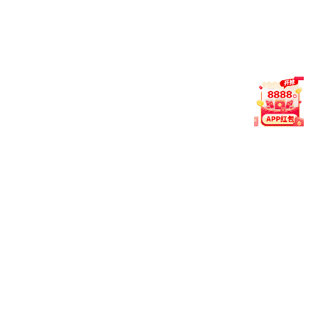
随着时间推移，维尼修斯等年轻一代将承担起更重要
的位置，他们不仅要延续前辈们所留下来的丰厚遗
产，还要开创出属于自己的篇章。在这个过程中，他
们需要不断提升自身实力，以应对国际舞台上的激烈
竞争。同时，通过团结合作，共同推动整个团队的发
展，也是他们必须面对的重要任务。
此外，对于巴西国家队而言，在培养新人的同时，也
需要保持传统文化与现代竞技之间良好的平衡。只有
如此才能保证球队始终处于世界顶级行列，将“5星之
国”的旗帜高高举起。无论是谁，只要穿上那件象征荣
耀与梦想的钱币，都应当铭记责任所在，全力以赴去
捍卫这份荣誉。
true, 未来充满挑战，但也蕴藏机遇。正如维尼修斯所