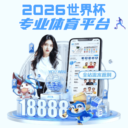
立即注册
球速体育官方网站
带您畅享全
球体育盛事
专业平台，数据精准，
高清直播
覆盖热门体育项
目。
聚焦足球、篮球、电竞等赛事，
每日内容实时更
新
。
极速访问
下载APP