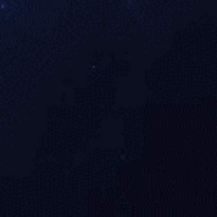
未来所有挑战。他们所
在。
下一篇：
多特蒙德祝贺罗伊斯37岁生日贡献