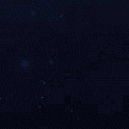
App下载
关于我们
隐私政策
服务协议
网站地图
合作 / 推荐平台
版、app下载、登录入口、官方网
官方网站(中国)官方网站欢迎大家
在线服务，第一时间处理各类问题，