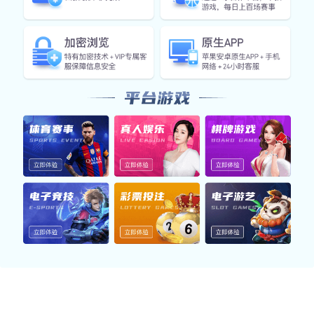
施密茨对于杨瀚森最大的期待就是希望他能够在比赛
中展现出更多主动性，不仅要发挥自己的得分能力，
更要注重助攻和防守，通过全方位提升自己的能力来
带动全队。他意识到，在现代篮球中，一个能够承担
多种角色的球员，是任何一支球队都不可或缺的重要
组成部分。
同时，施密茨也强调了团队氛围的重要性，他相信只
有在积极向上的环境中，杨瀚森才能真正发挥出自己
的潜力。因此，在接下来的训练和比赛中，他会特别
关注如何营造这种氛围，以便让新秀们感受到来自于
管理层和教练组的支持。
2、杨瀚森的技术特点