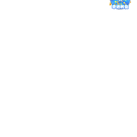
断加强自身抗压能力以及防守技巧。在这一点上，施
密茨计划引入专业教练团队，对其进行针对性的训
练，以确保其在各个方面都有所提升。同时，通过观
看录像分析等手段，让他更好地理解比赛，提高战术
执行能力。
3、球队重建的重要性
如今NBA联赛越来越注重年轻化，各支球队纷纷开始
调整阵容，以便顺应时代潮流。因此，对于独行侠而
言，及时推进球队重建显得尤为重要。在过去几个赛
季中，他们经历了一系列起伏，而这直接影响了他们
在联盟中的竞争排名。为了走出低谷，实现反弹，需
要从根本上改善阵容结构，高效利用每一个可用资
源。