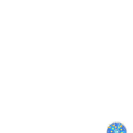
作为一名年轻小将，杨瀚森所具备的一些技术特征使
他成为了独行侠重建计划中的关键人物。他拥有较强
的身体素质，在突破时能够轻松过掉防守，同时他的
投篮手感也相当不错，这使得他不仅能自己得分，还
能拉开空间为队友创造机会。此外，他灵活多变的打
法可以使其适应不同的位置，从而满足教练对于战术
需要。
除了个人技能之外，杨瀚森在场上的视野也是其一大
亮点。他能够迅速判断局势，并做出合理决策，这一
点对于一名控球后卫尤为重要。这种判断能力，让他
即使身处压力之下，也能保持冷静，并找到最佳传球
路线，从而提升全队效率。
当然，要想进一步发展自己的潜力，杨瀚森还需要不