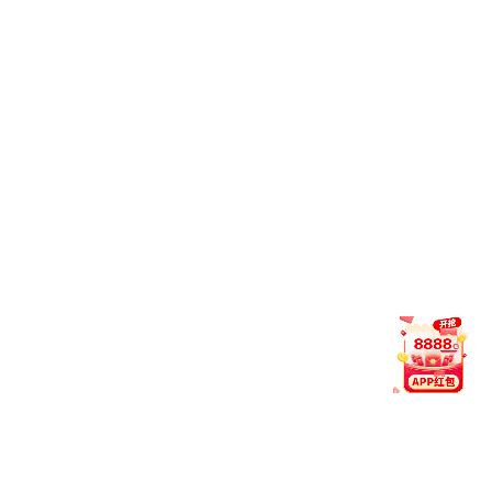
重建不仅意味着引进新血液，更重要的是要培养这些
新秀，使他们快速成长为可以承担责任的核心力量。
正是在这个过程中，每一位年轻球员，包括杨瀚森，
都有可能成为改变局面的关键因素。如果能通过科学
合理的发展策略，让这些新秀迅速蜕变，那么独行侠
就有希望重新崛起于联盟之巅。
4、施密茨的发展计划
为了帮助杨瀚森顺利成长并融入团队体系，新任总经
理迈克·施密茨提出了一系列切实可行的发展计划。首
先，他将建立系统化的数据分析平台，通过实时数据
监测来跟踪每位球员的发展情况。这种方法可以帮助
教练组及时发现问题并进行针对性的调整，从而提高
训练效率。