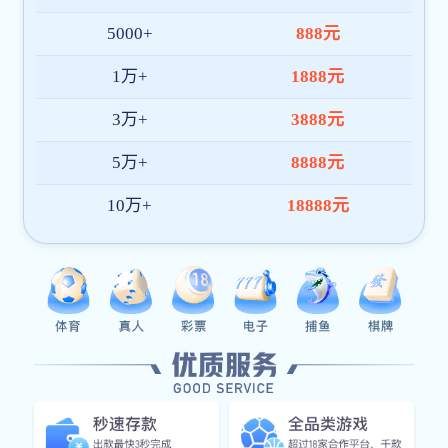
细阐述：首先是施密茨对杨瀚森的评价与期望；其次
是杨瀚森的技术特点及其在球队中的角色；随后探讨
球队重建的重要性与挑战；最后分析施密茨如何制定
有效的发展计划，以帮助杨瀚森更好地融入团队。希
望通过此次分析，为读者呈现出一个清晰而全面的独
行侠未来蓝图。
1、施密茨对杨瀚森的期望
作为新任总经理，迈克·施密茨自然会对球队中每一位
球员进行仔细观察和深入分析。在他看来，杨瀚森是
一位非常有潜力的年轻球员，他不仅具备扎实的基本
功，而且在场上展现出了出色的篮球智商。施密茨认
为，如果能够充分挖掘并利用杨瀚森身上的优点，将
会极大地增强独行侠在未来比赛中的竞争力。