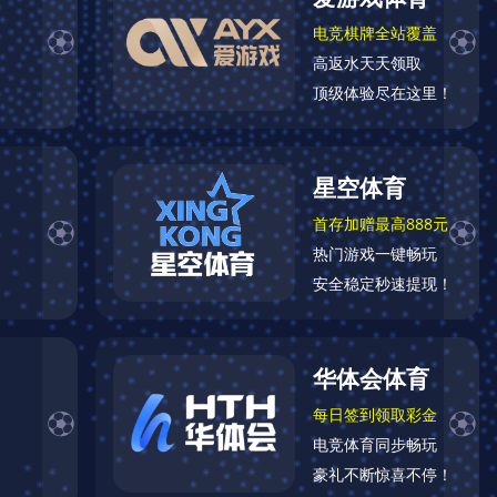
是他首选选择
外界对他去留问题有诸
，一直是球队的重要一
增长和伤病的困扰，关
瓦哈尔目前的状态、球