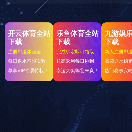
队对他的期望、外部
1、卡瓦哈
作为皇家马德里的主
到了伤病困扰，这些
未能达到巅峰时期。
在最近的一些比赛中
尔还能够参与进攻，
然而，不可忽视的是
力量。因此，在这种
2、皇马对
皇家马德里高层对于
长。皇马一直以来重