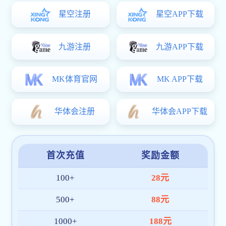
古斯托谈罗塞尼尔换帅风波赛
季中途调整面临挑战
2026-05-31 11:51
81 次阅读
首页
/
体育快讯
在足球世界中，教练的更换往往会引发一系列连锁反
应。最近，古斯托在谈到罗塞尼尔的换帅风波时，指
出赛季中途进行调整面临诸多挑战。这不仅涉及球队
战术的重塑，还包括球员心理状态的适应、球队氛围
的重建以及外界舆论的压力等多个方面。本文将从这
几个角度深入剖析古斯托对罗塞尼尔换帅事件的看
法，并探讨如何在赛季中期进行有效调整，以改善球
队表现，提高竞争力。