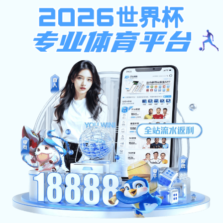
立即注册
球速体育官方网站
带您畅享全
球体育盛事
专业平台，数据精准，
高清直播
覆盖热门体育项
目。
聚焦足球、篮球、电竞等赛事，
每日内容实时更
新
。
极速访问
下载APP