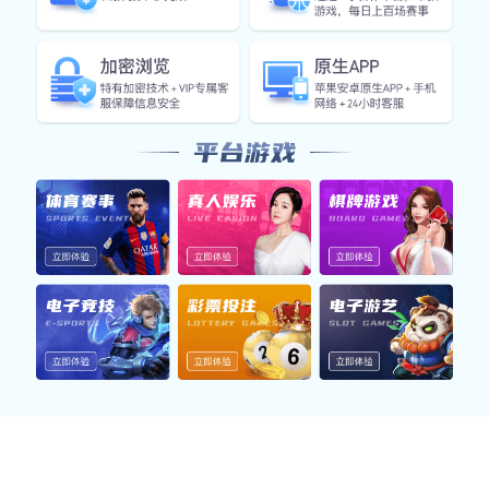
队凝聚力受到冲击。如果新旧教练之间存在明显差
异，队内会出现不同声音，从而产生分歧。因此，加
强沟通和团队建设显得尤为重要。
2、战术体系重建的重要性
古斯托强调，在赛季中期进行教练更替，最重要的一
环是战术体系的重建。每位教练都有其独特的执教风
格，新任主帅必须根据自身特点来设计符合球队现状
的新战术。这需要时间，也需要不断试错。
同时，新战术能否迅速被队员所接受，是决定其成效
的重要因素之一。若新战术过于复杂或与之前风格相
悖，球员很可能难以适应，从而导致比赛中的失误频
频出现。因此，新帅需要逐步引导球员理解并融入新
的战术思路。