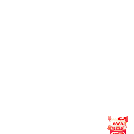
能够安心发挥。此外，还可以请专业心理辅导师介
入，为那些情绪不稳定或自信心缺失的球员提供支
持。
最终，一个良好的心理环境能够促使队伍更加团结，
加速适应过程，从而提升整体竞技水平。这是任何一
位主帅都应该高度重视的问题，也是成功转型过程中
不可或缺的一部分。
4、媒体舆论压力分析
在现代体育环境中，媒体扮演着非常重要且复杂的角
色。关于罗塞尼尔换帅的话题，无疑成为了各大媒体
争相报道的焦点，这种舆论压力也随之而来。古斯托
指出，媒体常常放大某些负面事件，对球队造成额外
困扰，这无形中给新上任者增加了压力。