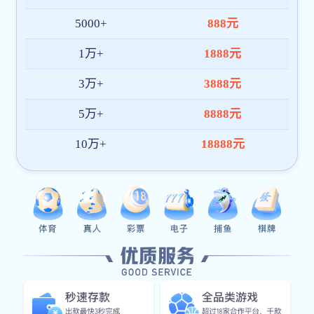
1、教练更换对球队影响
教练更换是一个重大决策，它直接关系到球队整体战
术和精神面貌。古斯托认为，罗塞尼尔作为前任主
帅，他所制定的战术体系和理念已经深植于球员们心
中。当新任教练接手后，需要花费时间和精力来重新
调整这些战术，而这并非易事。
其次，教练更换常常会带来球员心理上的波动。球员
可能会因为不确定未来而感到焦虑，这种情绪如果处
理不当，将直接影响到他们在场上的表现。因此，新
任主帅需要尽快建立与球员之间的信任关系，以帮助
他们渡过这一敏感时期。
最后，从团队氛围来看，教练更换可能导致原有的团